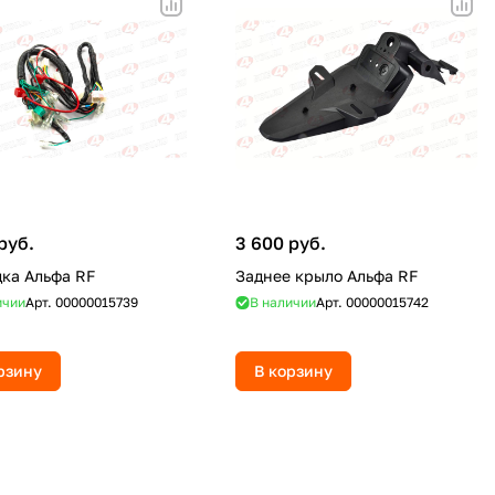
руб.
3 600 руб.
ка Альфа RF
Заднее крыло Альфа RF
ичии
Арт.
00000015739
В наличии
Арт.
00000015742
рзину
В корзину