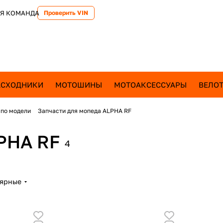
Я КОМАНДА
Проверить VIN
АСХОДНИКИ
МОТОШИНЫ
МОТОАКСЕССУАРЫ
ВЕЛОТ
 по модели
Запчасти для мопеда ALPHA RF
PHA RF
4
лярные