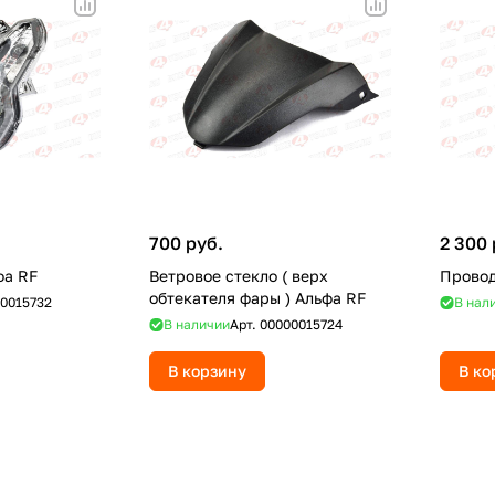
700 руб.
2 300 
фа RF
Ветровое стекло ( верх
Провод
обтекателя фары ) Альфа RF
0015732
В нал
В наличии
Арт.
00000015724
В корзину
В ко