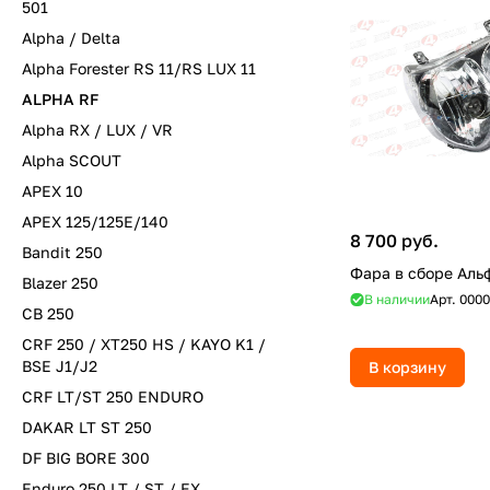
501
Alpha / Delta
Alpha Forester RS 11/RS LUX 11
ALPHA RF
Alpha RX / LUX / VR
Alpha SCOUT
APEX 10
APEX 125/125E/140
8 700 руб.
Bandit 250
Фара в сборе Аль
Blazer 250
В наличии
Арт.
0000
CB 250
CRF 250 / XT250 HS / KAYO K1 /
BSE J1/J2
В корзину
CRF LT/ST 250 ENDURO
DAKAR LT ST 250
DF BIG BORE 300
Enduro 250 LT / ST / EX