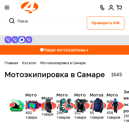
Проверить VIN
Наши мотосалоны
Главная
Каталог
Мотоэкипировка в Самаре
Мотоэкипировка в Самаре
1645
З
Мото
Мото
Мото
Мотоз
Мото
Мото
яя
шлем
перча
обув
ащит
одеж
очки
эк
ы
тки
ь
а
да
63
ро
482
286
102
65
458
товара
18
товара
товаров
товара
товаров
товаров
то