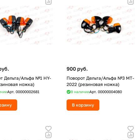
руб.
900 руб.
т Дельта/Альфа №1 HY-
Поворот Дельта/Альфа №3 MT-
езиновая ножка)
2022 (резиновая ножка)
ичии
Арт.
00000002681
В наличии
Арт.
00000004080
рзину
В корзину