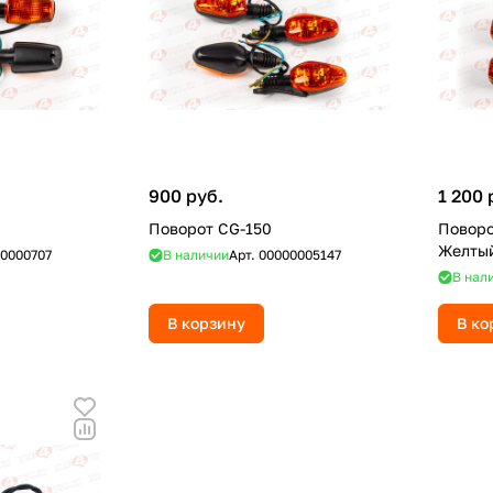
900 руб.
1 200 
Поворот CG-150
Поворо
Желты
0000707
В наличии
Арт.
00000005147
В нал
В корзину
В ко