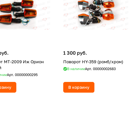
руб.
1 300 руб.
т MT-2009 Иж Орион
Поворот HY-359 (ромб/хром)
й
В наличии
Арт.
00000002683
ичии
Арт.
00000000295
рзину
В корзину