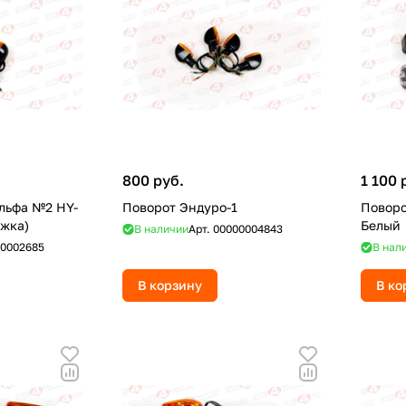
800 руб.
1 100 
льфа №2 HY-
Поворот Эндуро-1
Поворо
ожка)
Белый
В наличии
Арт.
00000004843
0002685
В нал
В корзину
В ко