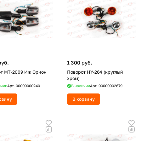
руб.
1 300 руб.
т MT-2009 Иж Орион
Поворот HY-264 (круглый
хром)
ичии
Арт.
00000000240
В наличии
Арт.
00000002679
рзину
В корзину