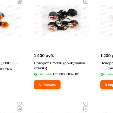
1 400 руб.
1 200 
 (J300363)
Поворот HY-336 (ромб/белое
Поворо
стекло)
335 (р
0002687
В наличии
Арт.
00000002682
В нал
В корзину
В ко