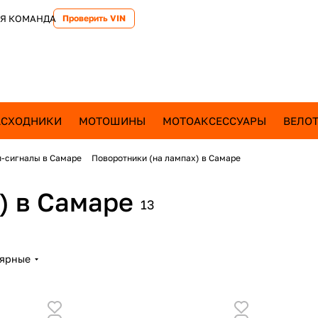
Я КОМАНДА
Проверить VIN
АСХОДНИКИ
МОТОШИНЫ
МОТОАКСЕССУАРЫ
ВЕЛОТ
п-сигналы в Самаре
Поворотники (на лампах) в Самаре
) в Самаре
13
лярные